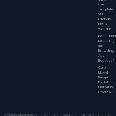
Cek
Template
SEO
Friendly
untuk
Website
Perbedaan
Searching
dan
Browsing:
Apa
Bedanya?
Cara
Mudah
Belajar
Digital
Marketing
Otodidak
Affiliate Disclosure:
Beberapa link di blog ini adalah affiliate link. Jika